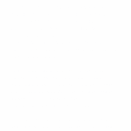
Nulla cursus lacus id ante molestie, et tempus
mi aliquam. Donec non tincidunt felis, eget
auctor ex. Mauris et consectetur diam, et
viverra purus. Praesent consequat semper
lobortis. Ut ac fringilla urna.
Lorem ipsum dolor sit amet, consectetur
adipiscing elit. Nulla consectetur turpis ut nisi
maximus vulputate.
Lorem ipsum dolor sit amet, consectetur
adipiscing elit. Aenean id orci commodo,
euismod purus in, accumsan neque. Praesent
vitae faucibus risus. Vivamus tristique neque
quis est tempor egestas. Duis a diam lacinia,
pretium sem vel, hendrerit purus.
Proin ut libero sit amet diam pharetra feugiat
sed id ex. Nunc at ullamcorper nunc. Praesent