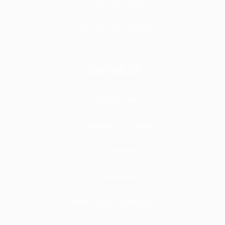
Politica Cookies
Termeni Și Condiții
Servicii
Îmbălsămare
Transport Funerar
Incinerare
Toaletare
Asistență și Consultanță