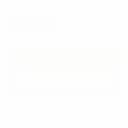
acest navigator pentru data viitoare când o să
comentez.
Lasă Comentariu
Caută
Search for:
Search
Ultimele Postări