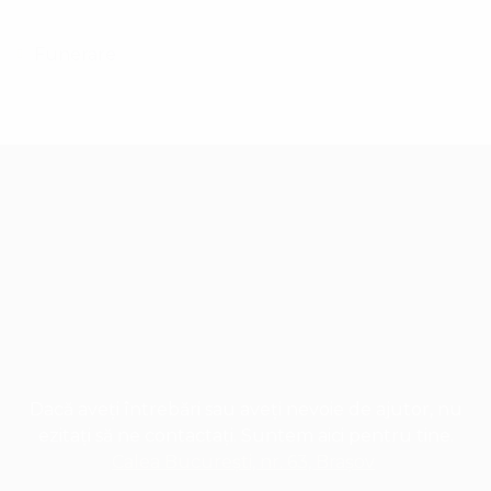
Funerare
Dacă aveți întrebări sau aveți nevoie de ajutor, nu
ezitați să ne contactați. Suntem aici pentru tine.
Calea București, nr. 63, Brașov