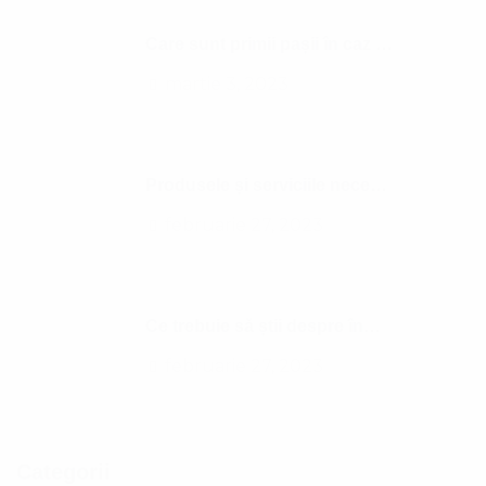
Care sunt primii pașii în caz de deces?
martie 3, 2023
Produsele și serviciile necesare înmormântării
februarie 27, 2023
Ce trebuie să știi despre înmormântare
februarie 27, 2023
Categorii