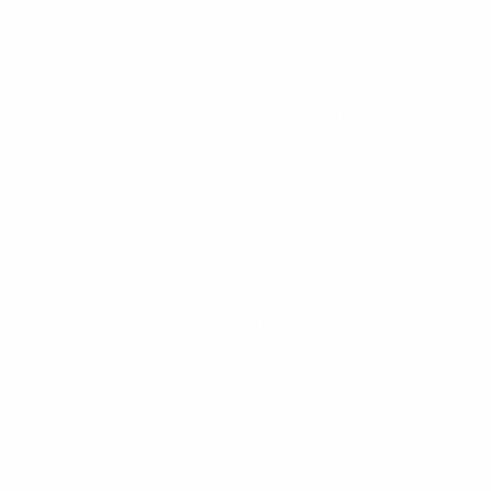
sollicitudin nulla suscipit erat ullamcorper
convallis. Vestibulum fermentum rutrum
lorem id auctor. Mauris in risus ornare,
venenatis neque at, mollis purus. Maecenas
eget vehicula felis, et tempor quam.
Suspendisse eget sem ut odio hendrerit
lobortis ut non diam.
Proin euismod erat pretium ipsum lacinia
maximus in ac ante. Suspendisse tristique,
nulla lobortis pulvinar vulputate, dui odio
scelerisque magna, a convallis nisl sem et
neque. Nunc eget felis efficitur, auctor diam in,
condimentum tellus.
Fusce tincidunt eget orci vitae suscipit.