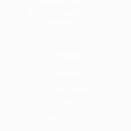
0745 031 122 - Non Stop
contact@funerarearhangheli.ro
Luni-Vineri: 8-17
Pagini
Despre Noi
Povestea Noastră
Tarife
Întrebări Frecvente