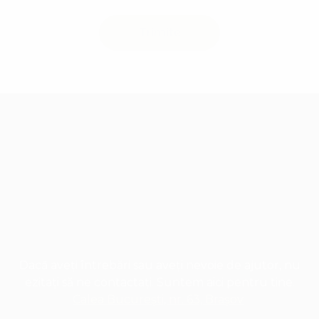
Dacă aveți întrebări sau aveți nevoie de ajutor, nu
ezitați să ne contactați. Suntem aici pentru tine.
Calea București, nr. 63, Brașov