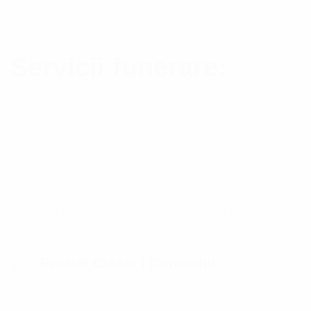
cruce brad inscripționată;
Servicii funerare:
preluat decedat domiciliu;
îmbălsămat;
depus la capelă;
spălat și îmbrăcat;
manipulare decedat;
Serviciile și produsele funerare opționale se adaugă
în funcție de preferințe.
Pachet Clasic I Domiciliu