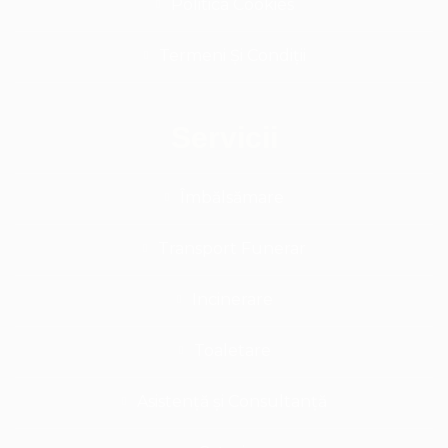
Politica Cookies
Termeni Și Condiții
Servicii
Îmbălsămare
Transport Funerar
Incinerare
Toaletare
Asistență și Consultanță