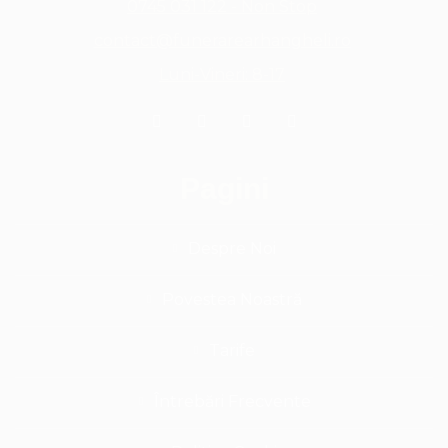
0745 031 122 - Non Stop
contact@funerarearhangheli.ro
Luni-Vineri: 8-17
Pagini
Despre Noi
Povestea Noastră
Tarife
Întrebări Frecvente