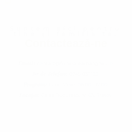
Suntem aici pentru
tine și familia ta.
Contactează-ne
Email:
contact@funerarearhangheli.ro
Nr de Telefon:
0745 031 122
Program:
Luni - Vineri 08:00 - 17:00
Locația:
Calea București, nr. 63, Brașov