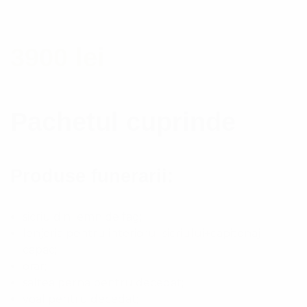
3900 lei
Pachetul cuprinde
Produse funerarii:
sicriu din lemn de fag;
lenjeria pentru interiorul sicriului+capitonaj
capac;
orar;
saltea perna pentru decedat;
voal pentru decedat;