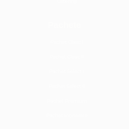
Catering
Pachete
Pachet Clasic I
Pachet Clasic II
Pachet Select I
Pachet Select II
Pachet Premium
Pachet Incinerare