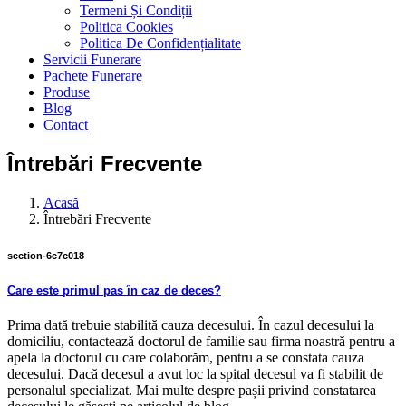
Termeni Și Condiții
Politica Cookies
Politica De Confidențialitate
Servicii Funerare
Pachete Funerare
Produse
Blog
Contact
Întrebări Frecvente
Acasă
Întrebări Frecvente
section-6c7c018
Care este primul pas în caz de deces?
Prima dată trebuie stabilită cauza decesului. În cazul decesului la
domiciliu, contactează doctorul de familie sau firma noastră pentru a
apela la doctorul cu care colaborăm, pentru a se constata cauza
decesului. Dacă decesul a avut loc la spital decesul va fi stabilit de
personalul specializat. Mai multe despre pașii privind constatarea