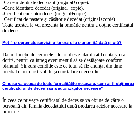
-Carte indentitate declarant (original+copie).
-Carte identitate decedat (original+copie).
-Certificat constator deces (original+copie).
-Certificat de naștere și căsătorie decedat (original+copie)
Toate acestea le vei prezenta la primărie pentru a obține certificatul
de deces.
Pot fi programate serviciile funerare la o anumită dată și oră?
Da, în funcție de cerințele tale totul este planificat la data și ora
dorită, pentru ca întreg evenimentul să se desfășoare conform
planului. Singura condiție este ca totul să fie anunțat din timp
imediat cum a fost stabilit și constatarea decesului.
Cine se va ocupa de toate formalitățile necesare, cum ar fi obținerea
certificatului de deces sau a autorizațiilor necesare?
În ceea ce privește certificatul de deces se va obține de către o
persoană din familia decedatului după predarea actelor necesare la
primărie.