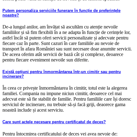
Putem personaliza serviciile funerare în funcție de preferințele
noastre?
De-a lungul anilor, am învățat să ascultăm cu atenție nevoile
familiilor și să fim flexibili în a ne adapta în funcție de cerințele lor,
astfel încât să putem oferi servicii personalizate și adecvate pentru
fiecare caz în parte. Sunt cazuri în care familiile au nevoie de
transport în afara României sau sunt necesare doar anumite servicii.
De aceea oferim atât servicii de bază cât și complexe, deoarece
pentru fiecare eveniment nevoile sun diferite.
Există opțiuni pentru înmormântarea într-un cimitir sau pentru
incinerare?
În ceea ce privește înmormântarea în cimitir, totul este la alegerea
familiei. Compania nu impune niciun cimitir, deoarece cel mai
adecvat este să fie stabilit de familie. Pentru familiile care își doresc
serviciul de incinerare, nu trebuie să-și facă griji, deaorece gama
noastră include și acest serviciu.
Care sunt actele necesare pentru certificatul de deces?
Pentru întocmirea certificatului de deces vei avea nevoie de: