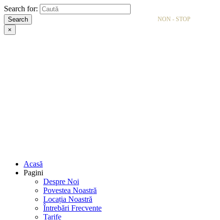
Search for:
Search
NON - STOP
×
Acasă
Pagini
Despre Noi
Povestea Noastră
Locația Noastră
Întrebări Frecvente
Tarife