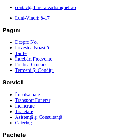
contact@funerarearhangheli.ro
Luni-Vineri: 8-17
Pagini
Despre Noi
Povestea Noastră
Tarife
Întrebări Frecvente
Politica Cookies
Termeni Și Condiții
Servicii
Îmbălsămare
Transport Funerar
Incinerare
Toaletare
Asistență și Consultanță
Catering
Pachete