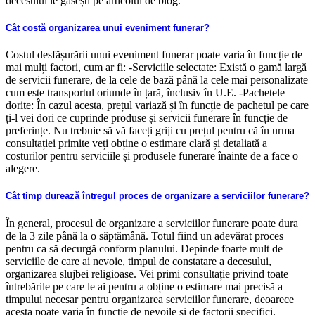
decesului le găsești pe articolul de blog.
Cât costă organizarea unui eveniment funerar?
Costul desfășurării unui eveniment funerar poate varia în funcție de
mai mulți factori, cum ar fi: -Serviciile selectate: Există o gamă largă
de servicii funerare, de la cele de bază până la cele mai personalizate
cum este transportul oriunde în țară, înclusiv în U.E. -Pachetele
dorite: În cazul acesta, prețul variază și în funcție de pachetul pe care
ți-l vei dori ce cuprinde produse și servicii funerare în funcție de
preferințe. Nu trebuie să vă faceți griji cu prețul pentru că în urma
consultației primite veți obține o estimare clară și detaliată a
costurilor pentru serviciile și produsele funerare înainte de a face o
alegere.
Cât timp durează întregul proces de organizare a serviciilor funerare?
În general, procesul de organizare a serviciilor funerare poate dura
de la 3 zile până la o săptămână. Totul fiind un adevărat proces
pentru ca să decurgă conform planului. Depinde foarte mult de
serviciile de care ai nevoie, timpul de constatare a decesului,
organizarea slujbei religioase. Vei primi consultație privind toate
întrebările pe care le ai pentru a obține o estimare mai precisă a
timpului necesar pentru organizarea serviciilor funerare, deoarece
acesta poate varia în funcție de nevoile și de factorii specifici.