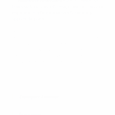
Asistența financiară
– oferim asistență
financiară, inclusiv informații despre costurile
implicate în diferitele servicii funerare și
opțiuni de plată.
Serviciul de consultanță și asistență oferit
este de mare ajutor pentru clienți, deoarece
aceștia se pot baza pe experiența și
cunoștințele specialiștilor din domeniu
pentru a planifica un serviciu funerar
adecvat și respectuos pentru persoana
decedată.
Transport Funerar
Încinerare