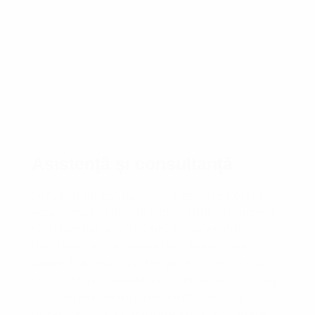
Asistență și consultanță
Serviciul de consultanță și asistență oferit
este o modalitate de a oferi sprijinul necesar
ție și familiei tale în timpul procesului dificil
de planificare a funeraliilor. Acest serviciu
poate fi de mare ajutor pentru cei care se
confruntă cu pierderea unei persoane dragi
și nu au experiența necesară pentru a
organiza o înmormântare sau o incinerare.