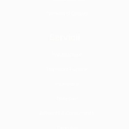
Termeni Și Condiții
Servicii
Îmbălsămare
Transport Funerar
Incinerare
Toaletare
Asistență și Consultanță
Catering