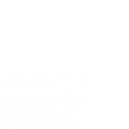
egem importanța
rui detaliu
em cont
de
nțele tale.