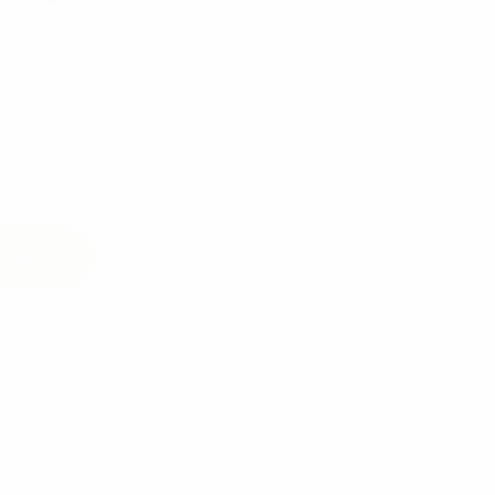
 de servicii sau produse funerare, suntem
are detaliu și cerință, pentru a decurge totul
tărilor.
 Noi