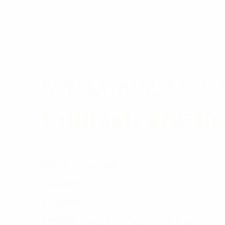
Suntem aici pentr
și familia ta.
Contactează-ne
Email:
contact@funerarearhangheli.ro
Contact:
0745 031 122
Program:
Luni - Vineri 08:00 - 17:00
Locația:
Calea București, nr. 63, Brașov