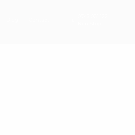
0745 031 122
Blog
Contact
Non-Stop