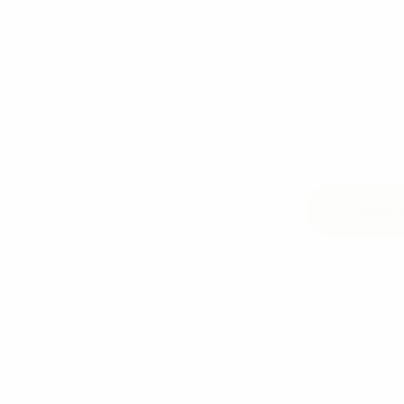
Fie că vorbim
atenți la fiec
conform aștep
Despre