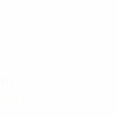
gului eveniment
sm
rsul