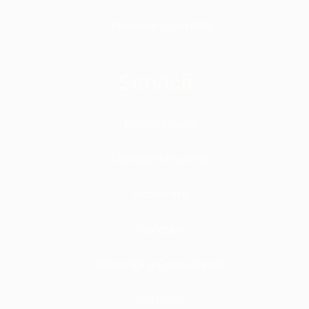
Termeni Și Condiții
Servicii
Îmbălsămare
Transport Funerar
Incinerare
Toaletare
Asistență și Consultanță
Catering