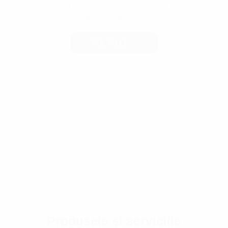
descurajante. Însă, dacă ai cunoștințe despre
ce trebuie făcut,
Mai Mult
Produsele și serviciile