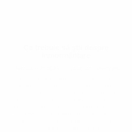
Ce trebuie să știi despre
înmormântare
februarie 27, 2023
Lăsați un comentariu
Lăsați un comentariu
Atunci când o persoană dragă trece în neființă,
poate fi un moment dificil și emoționant
pentru oricine. Însă, în aceste momente de
doliu, trebuie să te organizezi și să iei decizii
importante privind organizarea evenimentului.
Este important să cunoști pașii necesari pentru
a face față acestor decizii și pentru a le face cât
mai ușoare pentru toți cei implicați.