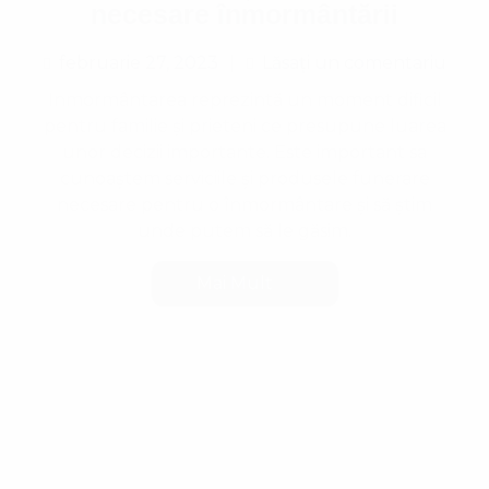
necesare înmormântării
februarie 27, 2023
Lăsați un comentariu
Lăsați un comentariu
Inmormântarea reprezintă un moment dificil
pentru familie și prieteni ce presupune luarea
unor decizii importante. Este important sa
cunoaștem serviciile și produsele funerare
necesare pentru o înmormântare și să știm
unde putem să le găsim.
Mai Mult