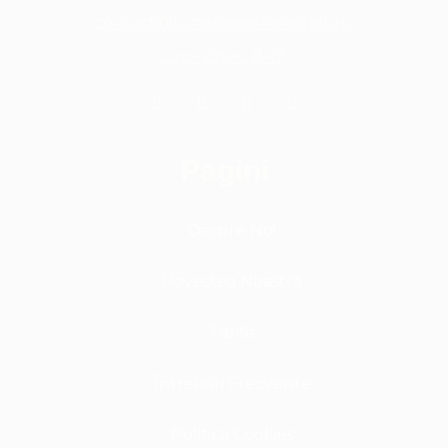
contact@funerarearhangheli.ro
Luni-Vineri: 8-17
Pagini
Despre Noi
Povestea Noastră
Tarife
Întrebări Frecvente
Politica Cookies