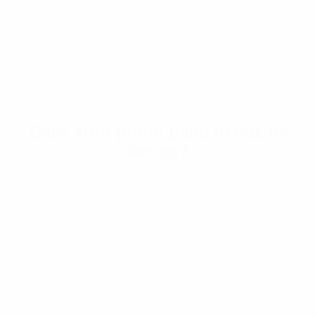
Care sunt primii pașii în caz de
deces?
martie 3, 2023
Lăsați un comentariu
Lăsați un comentariu
Din păcate, toți ne vom confrunta la un
moment dat cu pierderea unei persoane dragi.
Este un moment extrem de dificil și
emoționant pentru oricine, iar, în plus, trebuie
să gestionezi și anumite aspecte practice
legate de deces. Pentru mulți dintre noi,
aceste aspecte pot părea copleșitoare și