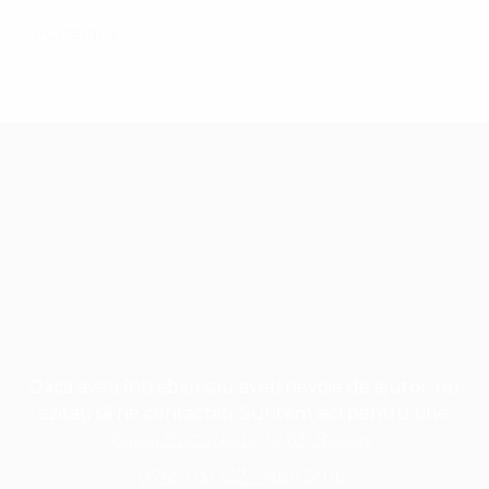
Funerare
Dacă aveți întrebări sau aveți nevoie de ajutor, nu
ezitați să ne contactați. Suntem aici pentru tine.
Calea București, nr. 63, Brașov
0745 031 122 - Non Stop