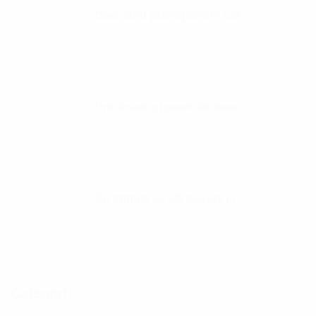
Care sunt primii pașii în caz de deces?
martie 3, 2023
Produsele și serviciile necesare înmormântării
februarie 27, 2023
Ce trebuie să știi despre înmormântare
februarie 27, 2023
Categorii