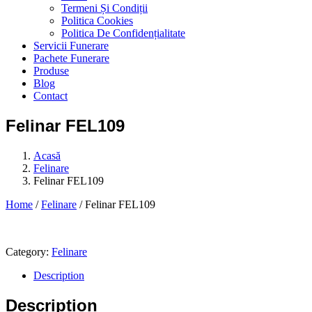
Termeni Și Condiții
Politica Cookies
Politica De Confidențialitate
Servicii Funerare
Pachete Funerare
Produse
Blog
Contact
Felinar FEL109
Acasă
Felinare
Felinar FEL109
Home
/
Felinare
/ Felinar FEL109
Category:
Felinare
Description
Description