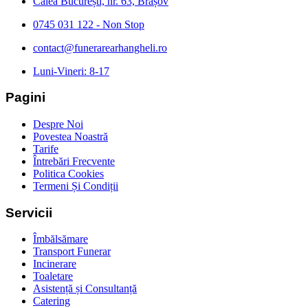
Calea București, nr. 63, Brașov
0745 031 122 - Non Stop
contact@funerarearhangheli.ro
Luni-Vineri: 8-17
Pagini
Despre Noi
Povestea Noastră
Tarife
Întrebări Frecvente
Politica Cookies
Termeni Și Condiții
Servicii
Îmbălsămare
Transport Funerar
Incinerare
Toaletare
Asistență și Consultanță
Catering