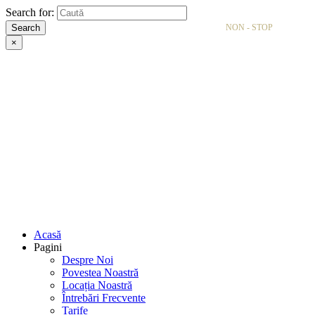
Search for:
Search
NON - STOP
×
Acasă
Pagini
Despre Noi
Povestea Noastră
Locația Noastră
Întrebări Frecvente
Tarife