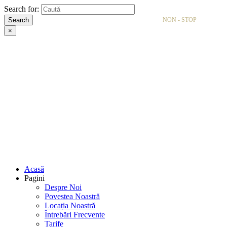
Search for:
Search
NON - STOP
×
Acasă
Pagini
Despre Noi
Povestea Noastră
Locația Noastră
Întrebări Frecvente
Tarife