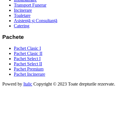
Transport Funerar
Incinerare
Toaletare
Asistență și Consultanță
Catering
Pachete
Pachet Clasic I
Pachet Clasic II
Pachet Select I
Pachet Select II
Pachet Premium
Pachet Incinerare
Powerd by
Italic
Copyright ©
2023
Toate drepturile rezervate.