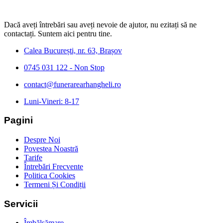
Dacă aveți întrebări sau aveți nevoie de ajutor, nu ezitați să ne
contactați. Suntem aici pentru tine.
Calea București, nr. 63, Brașov
0745 031 122 - Non Stop
contact@funerarearhangheli.ro
Luni-Vineri: 8-17
Pagini
Despre Noi
Povestea Noastră
Tarife
Întrebări Frecvente
Politica Cookies
Termeni Și Condiții
Servicii
Îmbălsămare