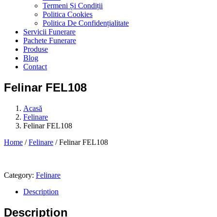
Termeni Și Condiții
Politica Cookies
Politica De Confidențialitate
Servicii Funerare
Pachete Funerare
Produse
Blog
Contact
Felinar FEL108
Acasă
Felinare
Felinar FEL108
Home
/
Felinare
/ Felinar FEL108
Category:
Felinare
Description
Description