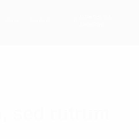
0745 031 122
Blog
Contact
Non-Stop
, sed rutrum