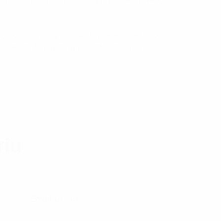
tincidunt dapibus magna, ac gravida erat
iverra, hendrerit at risus. Proin facilisis
or sem quis ipsum volutpat, non cursus
riu