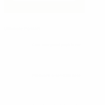
Ultimele Postări
Care sunt primii pașii în caz de deces?
martie 3, 2023
Produsele și serviciile necesare înmormântării
februarie 27, 2023