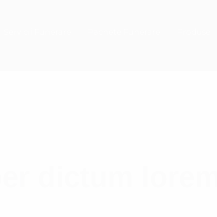
Servicii Funerare
Pachete Funerare
Produse
er dictum lorem