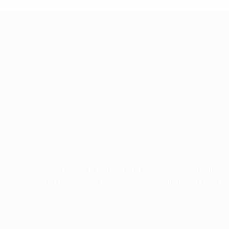
Dacă aveți întrebări sau aveți nevoie de ajutor
nu ezitați să ne contactați. Suntem aici pentr
tine.
Calea București, nr. 63, Brașov
0745 031 122 - Non Stop