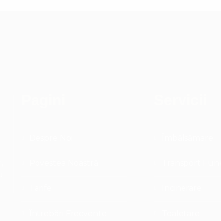
Pagini
Servicii
Despre Noi
Îmbălsămare
,
Povestea Noastră
Transport Fun
u
Tarife
Incinerare
Întrebări Frecvente
Toaletare