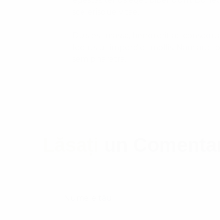
egestas tellus eget bibendum. Donec 
scelerisque vitae.
Duis est massa, hendrerit ac consequat v
lectus ut imperdiet mollis. Nam auct
sem pharetra.
Lăsați
un Comenta