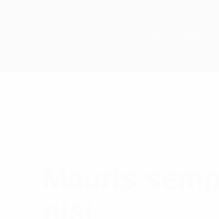
Acasă
Pagini
Mauris semp
nisi