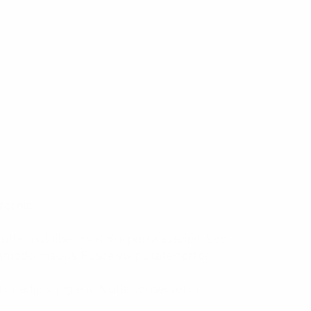
fornia
Nullam ut libero vel dui porta suscipit. Sed
ommodo mauris. Fusce vulputate tortor
ur adipiscing elit. Nulla consectetur