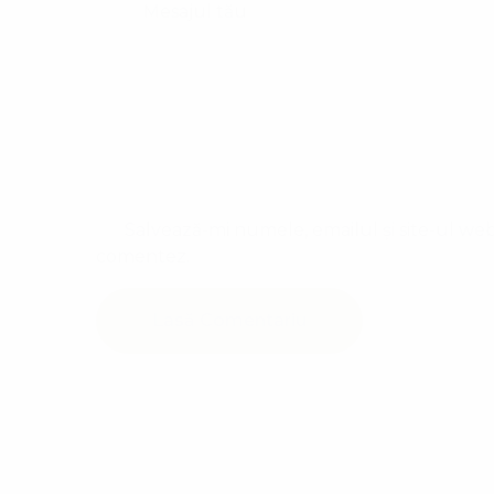
Salvează-mi numele, emailul și site-ul web
comentez.
Lasă Comentariu