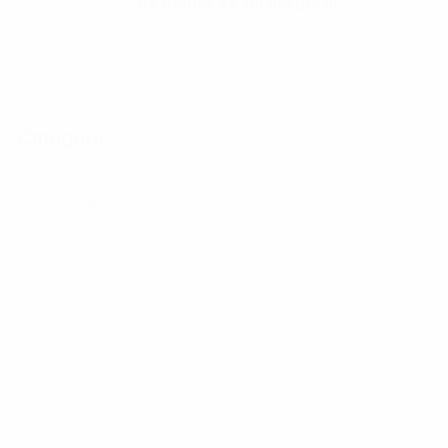
Ce trebuie să știi despre înmormântare
februarie 27, 2023
Categorii
Funerare