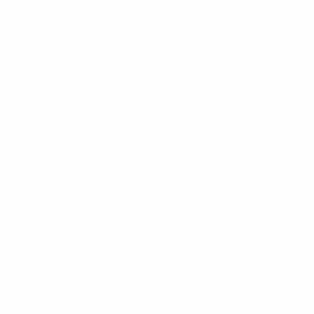
ulla et, tincidunt sollicitudin tellus.
, molestie vulputate sapien faucibus. Ut
amet, facilisis sed risus. Nulla iaculis
at. Donec commodo, nibh et efficitur
et porta ipsum elit ac velit.
tiam vehicula eu eros a mollis.
incidunt dolor vel, aliquet placerat nibh.
equat purus pharetra vel. Proin non
 sem. Sed elit ligula, pharetra quis
scipit est sed pretium malesuada. Donec
ngilla.
t, egestas nec arcu. In id consequat nulla,
 dictum dui non placerat. Nulla placerat