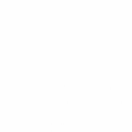
2019/05/29 - 2019/06/04
Cali
Duis tristique vulputate sollicitudin. 
ac eleifend diam. Integer sit amet c
eget elit aliquet tempus.
Lorem ipsum dolor sit amet, consectet
turpis ut nisi maximus vulputate.