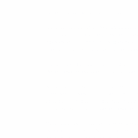
Aenean odio metus, vehicula pharetra n
Nulla varius lectus vitae eros posuere
urna justo, tincidunt eget venenatis sit 
egestas sem, at lobortis nisl gravida 
pretium, mauris libero tempor eros, eg
Morbi imperdiet porttitor tincidunt. E
Pellentesque leo lorem, ullamcorper t
Nullam accumsan velit ante, nec cons
finibus enim. Vestibulum sed tincidunt
volutpat in, aliquam in dui. Nulla su
ultricies nisi et magna pellentesque fri
Mauris purus mi, luctus a eleifend ege
hendrerit luctus mi. Nullam dignissim