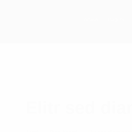
Acasă
Pagini
Elitr sed d