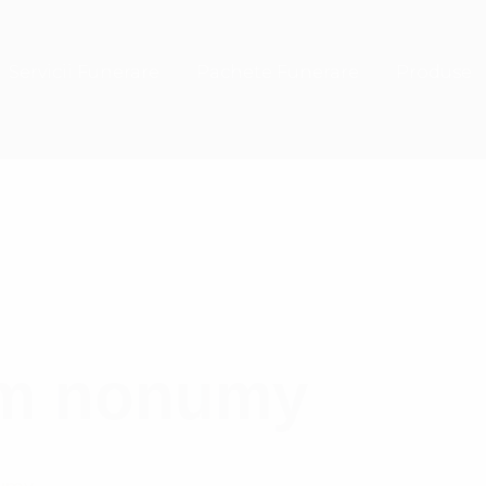
Servicii Funerare
Pachete Funerare
Produse
iam nonumy