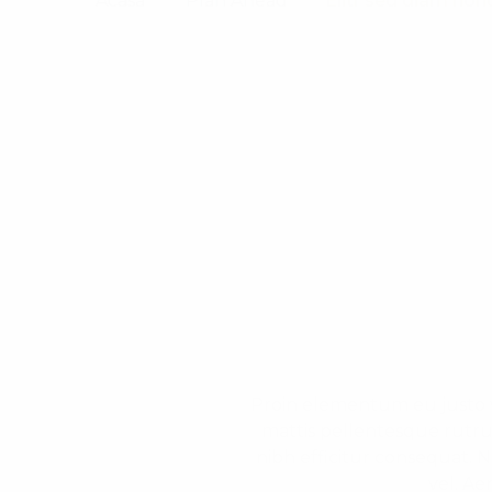
Acasă
Plan Ahead
Elitr sed diam no
Proin elementum eu justo ve
mattis pellentesque rutrum
nibh efficitur consequat. 
vel. Ae