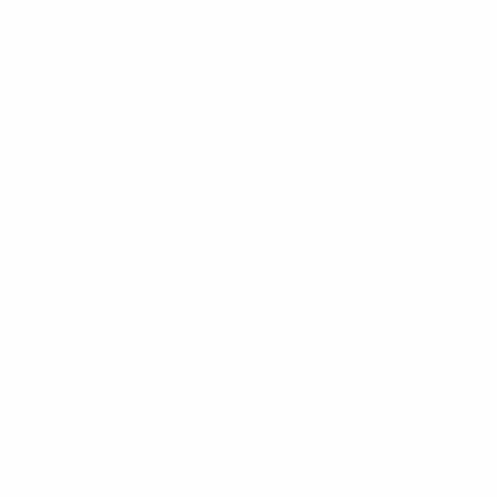
ue consectetur odio. Aliquam
em. Phasellus vitae elit ac
tae lacinia sapien suscipit
od orci.