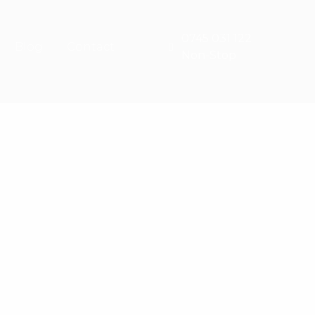
0745 031 122
Blog
Contact
Non-Stop