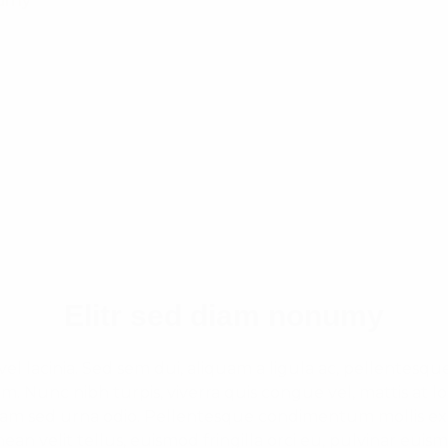
numy
Elitr sed diam nonumy
l lacinia. Sed sem dui, aliquam a ligula ac, pellentesq
. Nunc nibh turpis, viverra quis congue vel, mattis at lor
Nam sed urna odio. Pellentesque condimentum mollis ex, vi
nean velit tellus, euismod fringilla orci eu, pulvinar euism