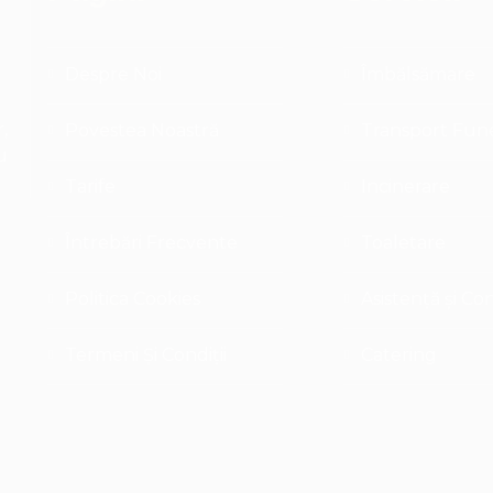
Despre Noi
Îmbălsămare
,
Povestea Noastră
Transport Fun
u
Tarife
Incinerare
Întrebări Frecvente
Toaletare
Politica Cookies
Asistență și Co
Termeni Și Condiții
Catering