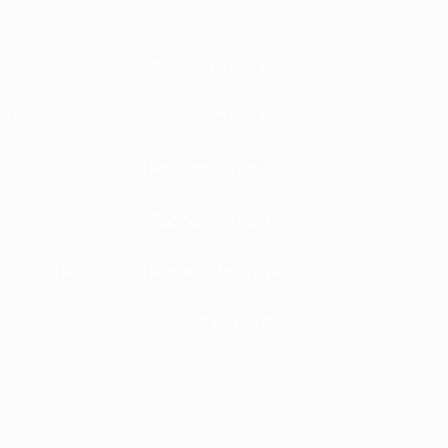
Pachet Clasic I
erar
Pachet Clasic II
Pachet Select I
Pachet Select II
nsultanță
Pachet Premium
Pachet Incinerare