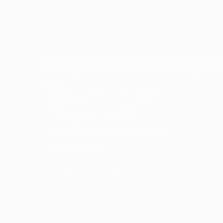
Dacă aveți întrebări sau aveți nevoie de ajutor
nu ezitați să ne contactați. Suntem aici pentr
tine.
Calea București, nr. 63, Brașov
0745 031 122 - Non Stop
contact@funerarearhangheli.ro
Luni-Vineri: 8-17